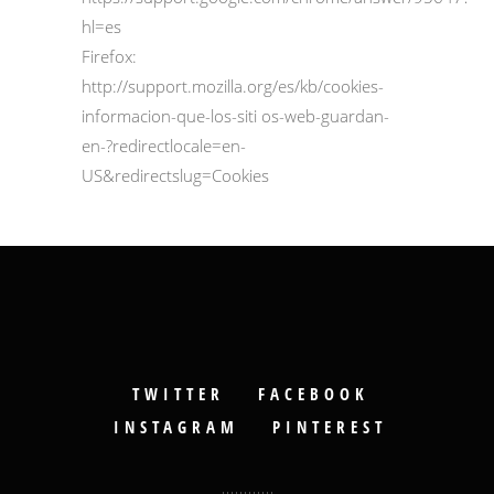
hl=es
Firefox:
http://support.mozilla.org/es/kb/cookies-
informacion-que-los-siti os-web-guardan-
en-?redirectlocale=en-
US&redirectslug=Cookies
TWITTER
FACEBOOK
INSTAGRAM
PINTEREST