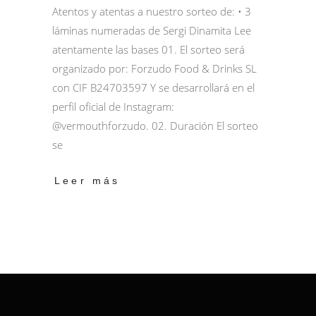
Atentos y atentas a nuestro sorteo de: • 3
láminas numeradas de Sergi Dinamita Lee
atentamente las bases 01. El sorteo será
organizado por: Forzudo Food & Drinks SL
con CIF B24703597 Y se desarrollará en el
perfil oficial de Instagram:
@vermouthforzudo. 02. Duración El sorteo
se
Leer más