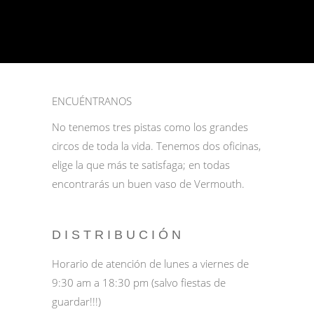
ENCUÉNTRANOS
No tenemos tres pistas como los grandes
circos de toda la vida. Tenemos dos oficinas,
elige la que más te satisfaga; en todas
encontrarás un buen vaso de Vermouth.
DISTRIBUCIÓN
Horario de atención de lunes a viernes de
9:30 am a 18:30 pm (salvo fiestas de
guardar!!!)