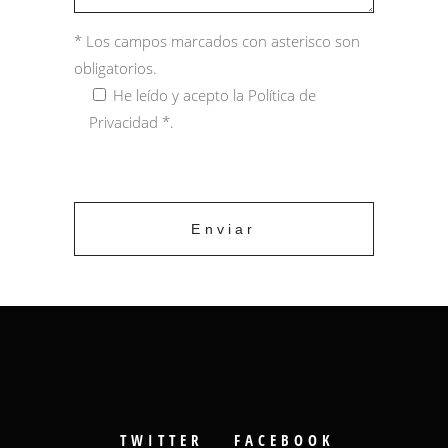
* Los campos marcados con asterisco son
obligatorios.
He leído y acepto la
Política de
Privacidad
*.
TWITTER
FACEBOOK