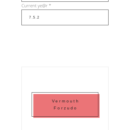
Current ye@r
*
Vermouth
Forzudo