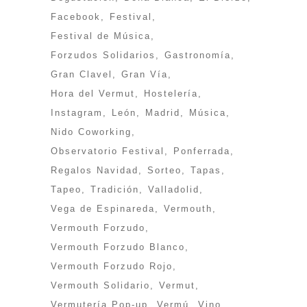
Facebook
Festival
Festival de Música
Forzudos Solidarios
Gastronomía
Gran Clavel
Gran Vía
Hora del Vermut
Hostelería
Instagram
León
Madrid
Música
Nido Coworking
Observatorio Festival
Ponferrada
Regalos Navidad
Sorteo
Tapas
Tapeo
Tradición
Valladolid
Vega de Espinareda
Vermouth
Vermouth Forzudo
Vermouth Forzudo Blanco
Vermouth Forzudo Rojo
Vermouth Solidario
Vermut
Vermutería Pop-up
Vermú
Vino