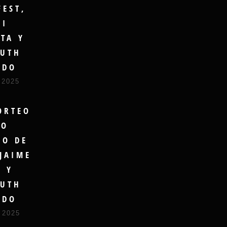
FEST,
GI
TA Y
UTH
UDO
 2025
ORTEO
RO
DO DE
JAIME
A Y
UTH
UDO
 2025