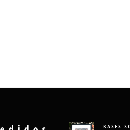
edidos
BASES S