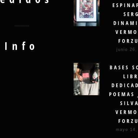
ESPINA
SER
DINAMI
VERMO
FORZ
Info
junio 26,
BASES S
LIB
DEDICA
POEMAS 
SILV
VERMO
FORZ
mayo 14,