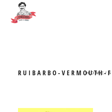
RUIBARBO-VERMOUTH-
HOME
/