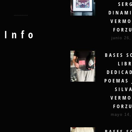
SER
DINAMI
VERMO
FORZ
Info
junio 26,
BASES S
LIB
DEDICA
POEMAS 
SILV
VERMO
FORZ
mayo 14,
BASES S