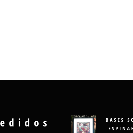
edidos
BASES S
ESPINA