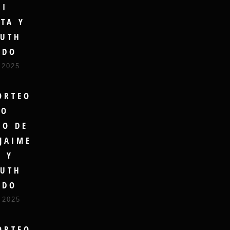
GI
TA Y
UTH
UDO
 2025
ORTEO
RO
DO DE
JAIME
A Y
UTH
UDO
 2025
ORTEO