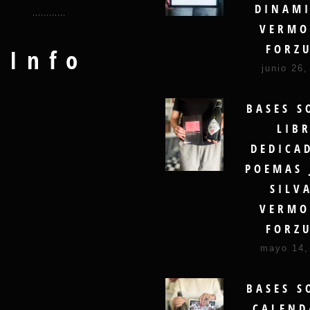
DINAMI
VERMO
FORZ
Info
junio 26,
BASES S
LIB
DEDICA
POEMAS 
SILV
VERMO
FORZ
mayo 14,
BASES S
CALEND