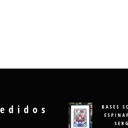
edidos
BASES S
ESPINA
SER