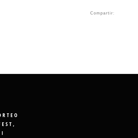
Compartir:
ORTEO
FEST,
GI