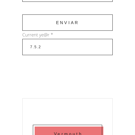
Current ye@r
*
Vermouth