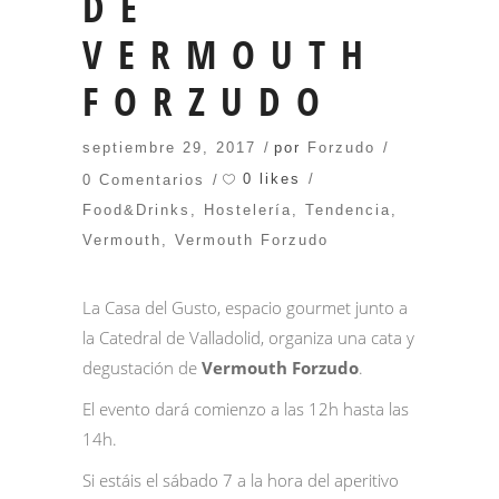
DE
VERMOUTH
FORZUDO
septiembre 29, 2017
por
Forzudo
0 likes
0 Comentarios
Food&Drinks
,
Hostelería
,
Tendencia
,
Vermouth
,
Vermouth Forzudo
La Casa del Gusto
, espacio gourmet junto a
la Catedral de Valladolid, organiza una cata y
degustación de
Vermouth Forzudo
.
El evento dará comienzo a las 12h hasta las
14h.
Si estáis el sábado 7 a la hora del aperitivo