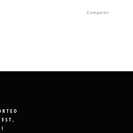
Compartir:
ORTEO
FEST,
GI