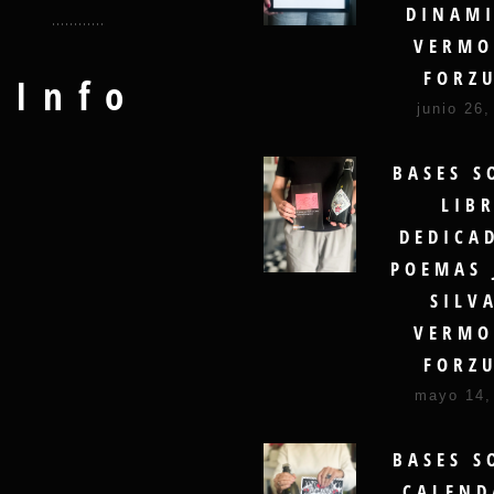
DINAMI
VERMO
FORZ
Info
junio 26,
BASES S
LIB
DEDICA
POEMAS 
SILV
VERMO
FORZ
mayo 14,
BASES S
CALEND