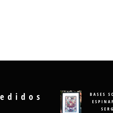
edidos
BASES S
ESPINA
SER