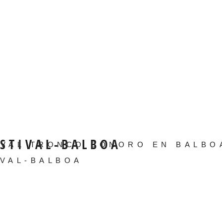
ESTIVAL-BALBOA
TIVAL TRONCO SONORO EN BALBO
IVAL-BALBOA