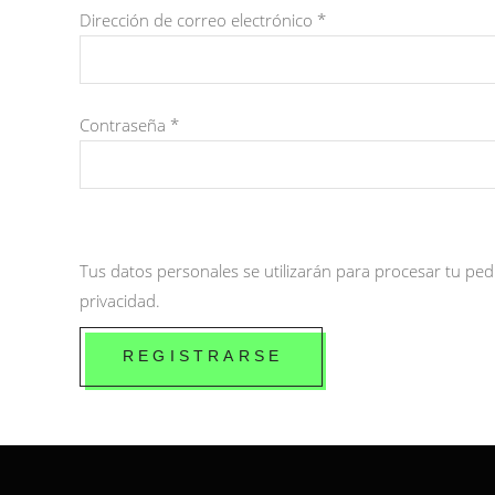
Obligatorio
Dirección de correo electrónico
*
Obligatorio
Contraseña
*
Tus datos personales se utilizarán para procesar tu ped
privacidad
.
REGISTRARSE