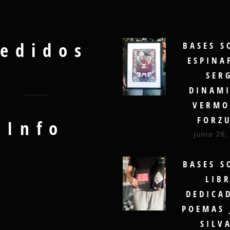
edidos
BASES S
ESPINA
SER
DINAMI
VERMO
FORZ
Info
junio 26,
BASES S
LIB
DEDICA
POEMAS 
SILV