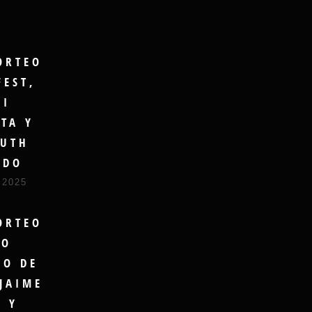
ORTEO
FEST,
GI
TA Y
UTH
UDO
 2025
ORTEO
RO
DO DE
JAIME
A Y