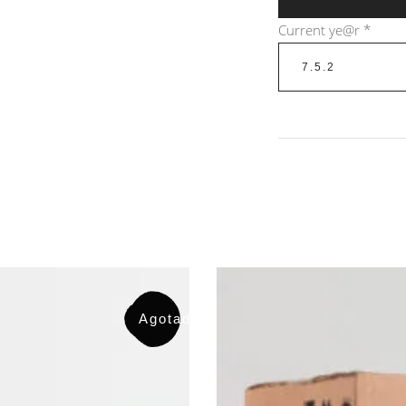
Current ye@r
*
Agotado