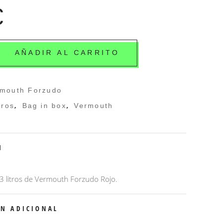
€
AÑADIR AL CARRITO
rmouth Forzudo
,
,
tros
Bag in box
Vermouth
N
 3 litros de Vermouth Forzudo Rojo.
N ADICIONAL