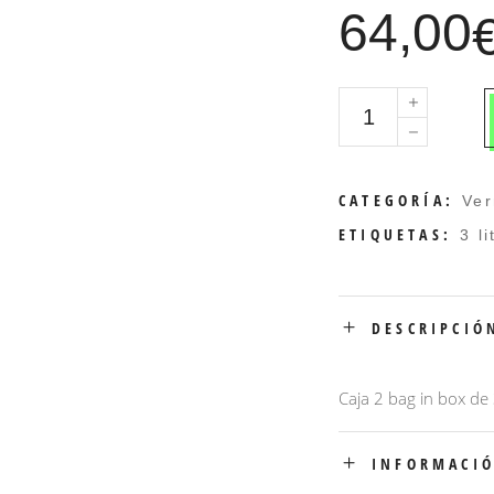
64,00
Caja
2
bag
in
CATEGORÍA:
Ve
box
ETIQUETAS:
3 li
de
3
litros
DESCRIPCIÓ
de
Vermouth
Forzudo
Caja 2 bag in box de
Rojo
quantity
INFORMACIÓ