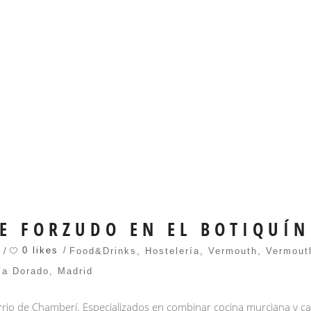
E FORZUDO EN EL BOTIQUÍN
0 likes
Food&Drinks
,
Hostelería
,
Vermouth
,
Vermout
la Dorado
,
Madrid
barrio de Chamberí. Especializados en combinar cocina murciana y c