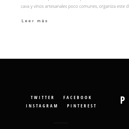
cava y vinos artesanales poco comunes, organiza este
Leer más
P
TWITTER
FACEBOOK
INSTAGRAM
PINTEREST