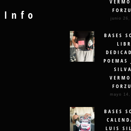
VERMO
FORZ
Info
junio 26,
BASES S
LIB
DEDICA
POEMAS 
SILV
VERMO
FORZ
mayo 14,
BASES S
CALEND
LUIS SI