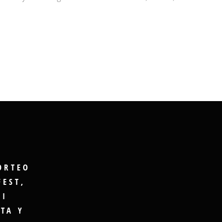
ORTEO
FEST,
GI
TA Y