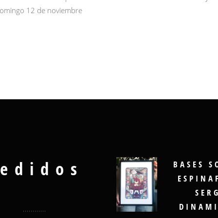
 domingo 12 de noviembre
edidos
BASES S
ESPINA
SER
DINAMI