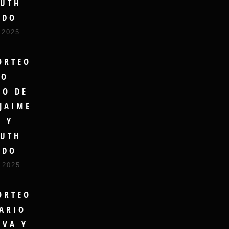
UTH
UDO
 2025
ORTEO
RO
DO DE
JAIME
A Y
UTH
UDO
 2025
ORTEO
ARIO
LVA Y