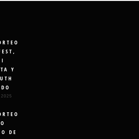
ORTEO
FEST,
GI
TA Y
UTH
UDO
 2025
ORTEO
RO
DO DE