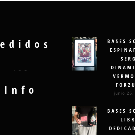
edidos
BASES S
ESPINA
SER
DINAMI
VERMO
FORZ
Info
junio 26,
BASES S
LIB
DEDICA