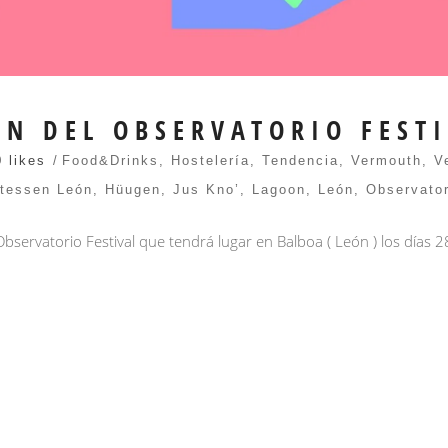
ÓN DEL OBSERVATORIO FEST
0 likes
Food&Drinks
,
Hostelería
,
Tendencia
,
Vermouth
,
V
atessen León
,
Hüugen
,
Jus Kno’
,
Lagoon
,
León
,
Observator
rvatorio Festival que tendrá lugar en Balboa ( León ) los días 28