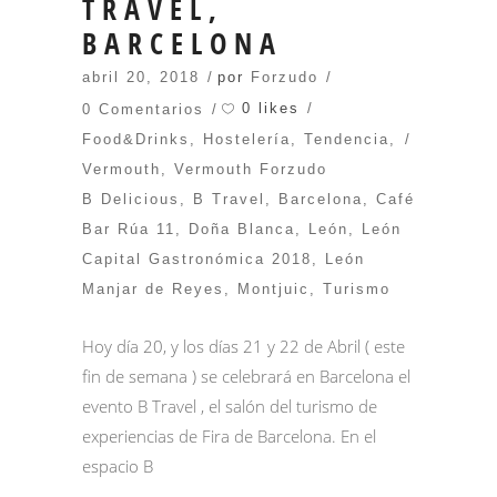
TRAVEL,
BARCELONA
abril 20, 2018
por
Forzudo
0 likes
0 Comentarios
Food&Drinks
,
Hostelería
,
Tendencia
,
Vermouth
,
Vermouth Forzudo
B Delicious
,
B Travel
,
Barcelona
,
Café
Bar Rúa 11
,
Doña Blanca
,
León
,
León
Capital Gastronómica 2018
,
León
Manjar de Reyes
,
Montjuic
,
Turismo
Hoy día 20, y los días 21 y 22 de Abril ( este
fin de semana ) se celebrará en Barcelona el
evento B Travel , el salón del turismo de
experiencias de Fira de Barcelona. En el
espacio B