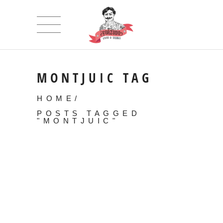
MONTJUIC TAG
HOME
/
POSTS TAGGED
"MONTJUIC"