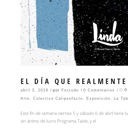
EL DÍA QUE REALMENTE
0
abril 3, 2019
por
Forzudo
0 Comentarios
Arte
,
Colectivo Calipsofacto
,
Exposición
,
La Tab
Este fin de semana viernes 5 y sábado 6 de abril tiene 
sin ánimo de lucro Programa Taide, y el