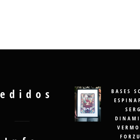
edidos
BASES S
ESPINA
SER
DINAMI
VERMO
FORZ