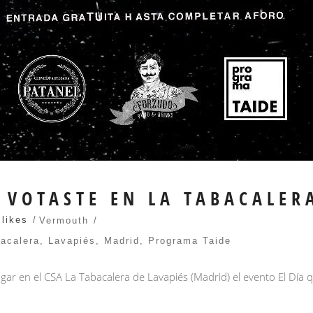
 VOTASTE EN LA TABACALER
 likes
Vermouth
acalera
,
Lavapiés
,
Madrid
,
Programa Taide
lugar en el CSA La Tabacalera de Lavapiés (Madrid) el evento El Dí