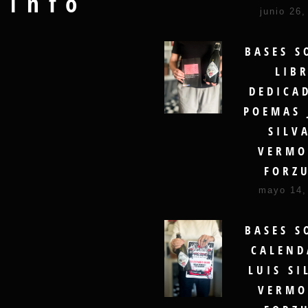
Info
junio 26,
BASES S
LIB
DEDICA
POEMAS 
SILV
VERMO
FORZ
mayo 14,
BASES S
CALEND
LUIS SI
VERMO