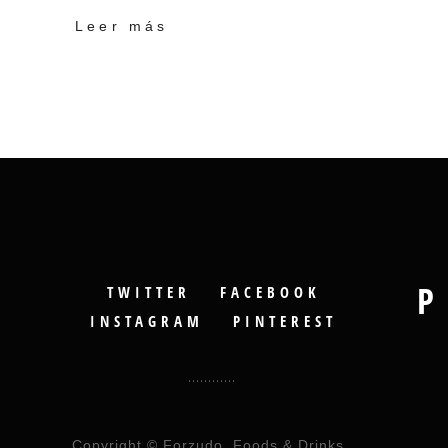
Leer más
P
TWITTER
FACEBOOK
INSTAGRAM
PINTEREST
Copyright © Forzudo, Foods & Drinks.