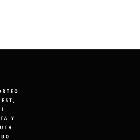
ORTEO
FEST,
GI
TA Y
UTH
UDO