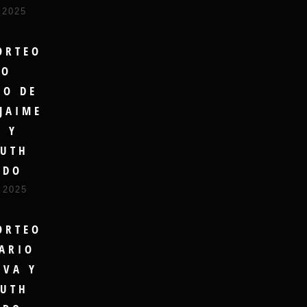
 2025
ORTEO
RO
DO DE
JAIME
A Y
UTH
UDO
 2025
ORTEO
ARIO
LVA Y
UTH