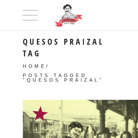
QUESOS PRAIZAL
TAG
HOME
/
POSTS TAGGED
"QUESOS PRAIZAL"