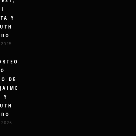
FEST,
GI
TA Y
UTH
UDO
 2025
ORTEO
RO
DO DE
JAIME
A Y
UTH
UDO
 2025