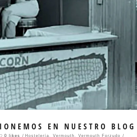
CIONEMOS EN NUESTRO BLOG
0 likes
Hostelería
,
Vermouth
,
Vermouth Forzudo