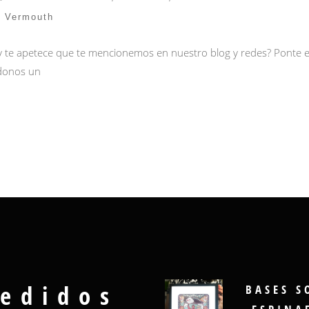
,
Vermouth
 y te apetece que te mencionemos en nuestro blog y redes? Ponte 
donos un
edidos
BASES S