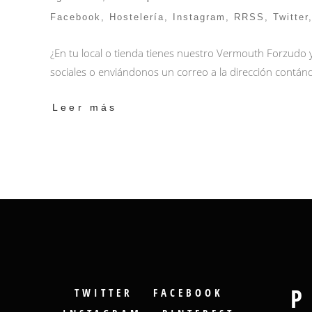
Facebook
,
Hostelería
,
Instagram
,
RRSS
,
Twitter
¿En tu local o tienda tienes nuestro Vermouth Forzudo
sociales o enviándonos un correo a la dirección
contán
Leer más
P
TWITTER
FACEBOOK