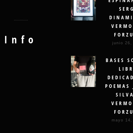
ESPINA
SER
DINAMI
VERMO
FORZ
Info
junio 26,
BASES S
LIB
DEDICA
POEMAS 
SILV
VERMO
FORZ
mayo 14,