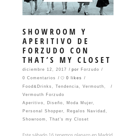
SHOWROOM Y
APERITIVO DE
FORZUDO CON
THAT’S MY CLOSET
diciembre 12, 2017
por
Forzudo
0 likes
0 Comentarios
Food&Drinks
,
Tendencia
,
Vermouth
,
Vermouth Forzudo
Aperitivo
,
Diseño
,
Moda Mujer
,
Personal Shopper
,
Regalos Navidad
,
Showroom
,
That's my Closet
Este sábado 16 tenemos planazo en Madrid,