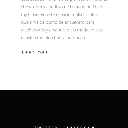
showroom y aperitivo de la mano de Thats
my Closet.En este espacio multidisciplinar
que sirve de punto de encuentro para
diseñadores y amantes de la moda en esta
ocasión también habrá un hueco
Leer más
TWITTER
FACEBOOK