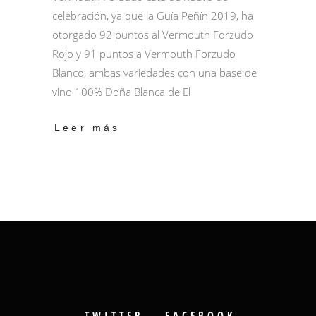
celebración, ya que la Guía Peñín 2019, ha
otorgado 92 puntos al Vermouth Forzudo
Rojo y 91 puntos a Vermouth Forzudo
Blanco, ambas variedades con una base de
vino 100% Doña Blanca de El
Leer más
TWITTER
FACEBOOK