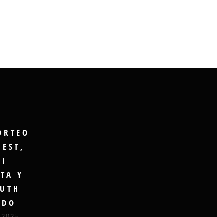
ORTEO
FEST,
GI
TA Y
UTH
UDO
 2025