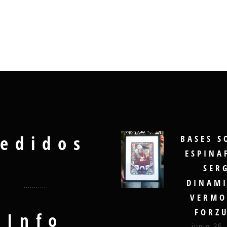
edidos
BASES S
ESPINA
SER
DINAMI
VERMO
FORZ
Info
junio 26,