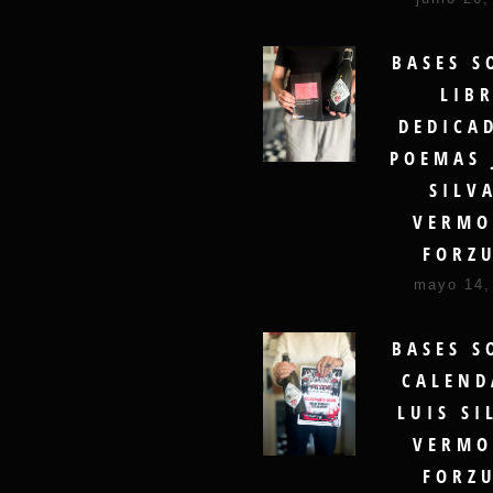
BASES S
LIB
DEDICA
POEMAS 
SILV
VERMO
FORZ
mayo 14,
BASES S
CALEND
LUIS SI
VERMO
FORZ