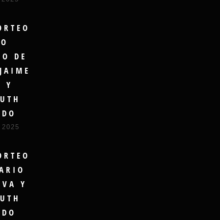
ORTEO
RO
DO DE
JAIME
A Y
UTH
UDO
 2025
ORTEO
ARIO
LVA Y
UTH
UDO