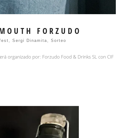
ERMOUTH FORZUDO
fest
,
Sergi Dinamita
,
Sorteo
 será organizado por: Forzudo Food & Drinks SL con CIF