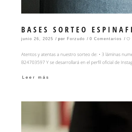
BASES SORTEO ESPINAF
junio 26, 2025
por
Forzudo
0 Comentarios
Atentos y atentas a nuestro sorteo de: • 3 láminas num
B24703597 Y se desarrollará en el perfil oficial de In
Leer más