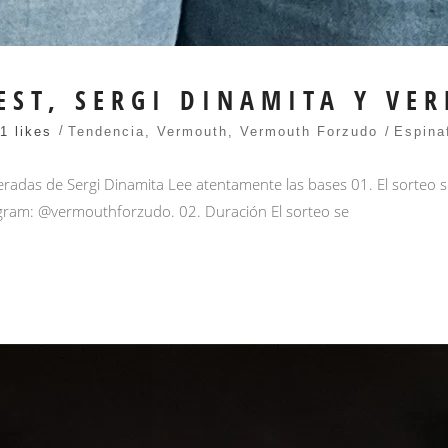
EST, SERGI DINAMITA Y V
1 likes
Tendencia
,
Vermouth
,
Vermouth Forzudo
Espina
eradas de Sergi Dinamita Lee atentamente las bases 01. El sorteo
stagram: @vermouthforzudo. 02. Duración El sorteo se