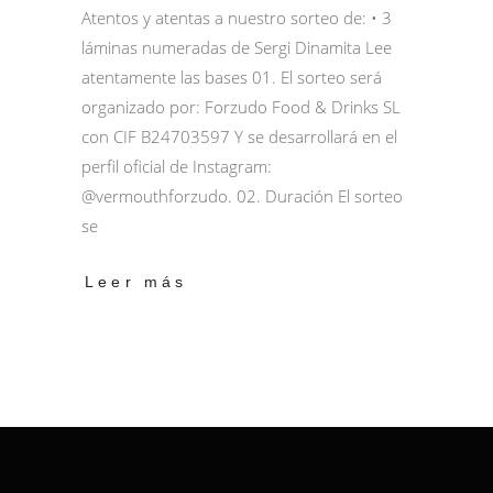
Atentos y atentas a nuestro sorteo de: • 3
láminas numeradas de Sergi Dinamita Lee
atentamente las bases 01. El sorteo será
organizado por: Forzudo Food & Drinks SL
con CIF B24703597 Y se desarrollará en el
perfil oficial de Instagram:
@vermouthforzudo. 02. Duración El sorteo
se
Leer más