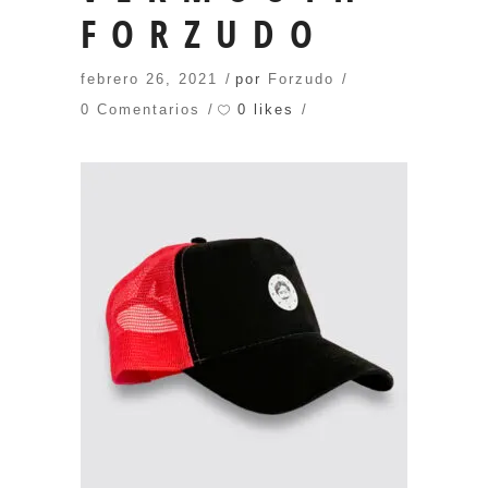
FORZUDO
febrero 26, 2021
por
Forzudo
0 likes
0 Comentarios