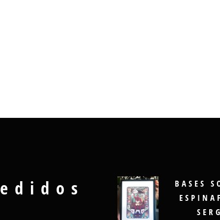
edidos
BASES S
ESPINA
SER