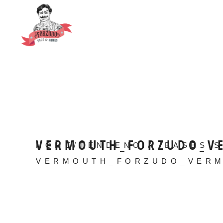
VERMOUTH_FORZUDO_V
HOME
/
TENDENCIA
/
BASES S
VERMOUTH_FORZUDO_VERM