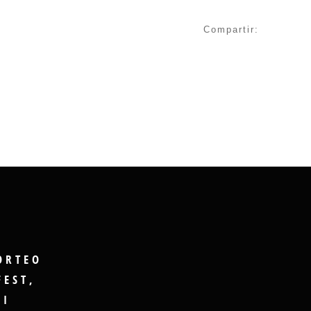
Compartir:
ORTEO
FEST,
GI