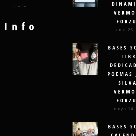
DINAMI
VERMO
FORZ
Info
junio 26,
BASES S
LIB
DEDICA
POEMAS 
SILV
VERMO
FORZ
mayo 14,
BASES S
CALEND