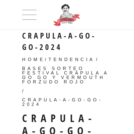
CRAPULA-A-GO-
GO-2024
HOME
/
TENDENCIA
/
BASES SORTEO
FESTIVAL CRÁPULA A
GO GO Y VERMOUTH
FORZUDO ROJO
/
CRAPULA-A-GO-GO-
2024
CRAPULA-
A-GO-GO-