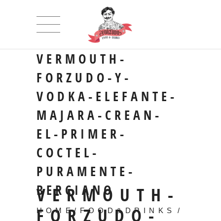
VERMOUTH-
FORZUDO-Y-
VODKA-ELEFANTE-
MAJARA-CREAN-
EL-PRIMER-
COCTEL-
PURAMENTE-
BERCIANO
VERMOUTH-
FORZUDO-
HOME
/
FOOD&DRINKS
/