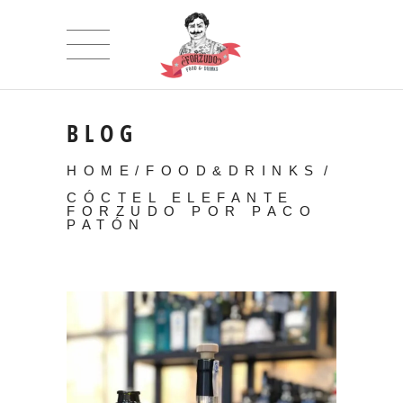
BLOG
HOME
/
FOOD&DRINKS
/
CÓCTEL ELEFANTE
FORZUDO POR PACO
PATÓN