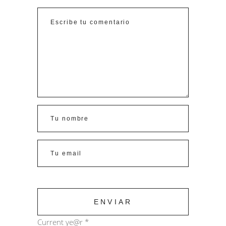
Current ye@r
*