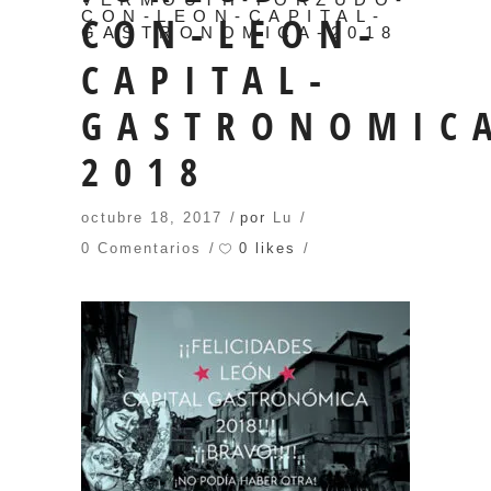
CON-LEON-CAPITAL-
CON-LEON-
GASTRONOMICA-2018
CAPITAL-
GASTRONOMIC
2018
octubre 18, 2017
por
Lu
0 likes
0 Comentarios