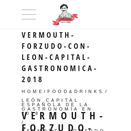
VERMOUTH-
FORZUDO-CON-
LEON-CAPITAL-
GASTRONOMICA-
2018
HOME
/
FOOD&DRINKS
/
LEÓN CAPITAL
ESPAÑOLA DE LA
GASTRONOMÍA EN
VERMOUTH-
2018
/
FORZUDO-
VERMOUTH-FORZUDO-