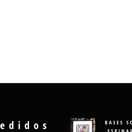
edidos
BASES S
ESPINA