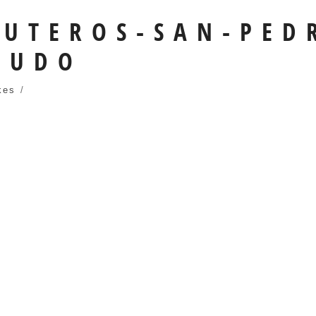
UTEROS-SAN-PED
ZUDO
kes