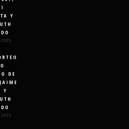
GI
TA Y
UTH
UDO
 2025
ORTEO
RO
DO DE
JAIME
A Y
UTH
UDO
 2025