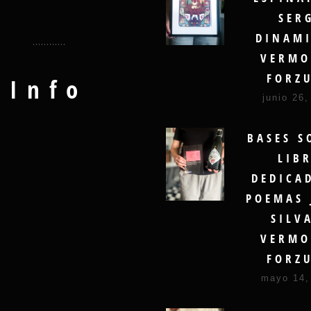
SER
DINAMI
VERMO
FORZ
Info
junio 26,
BASES S
LIB
DEDICA
POEMAS 
SILV
VERMO
FORZ
mayo 14,