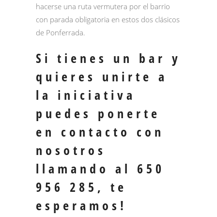
hacerse una ruta vermutera por el barrio
con parada obligatoria en estos dos clásicos
de Ponferrada.
Si tienes un bar y
quieres unirte a
la iniciativa
puedes ponerte
en contacto con
nosotros
llamando al 650
956 285, te
esperamos!