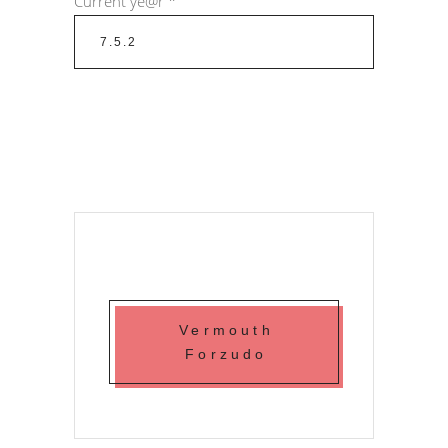
Current ye@r
*
Vermouth
Forzudo