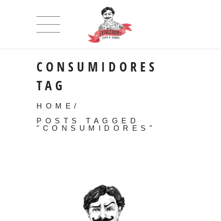
CONSUMIDORES
TAG
HOME
/
POSTS TAGGED
"CONSUMIDORES"