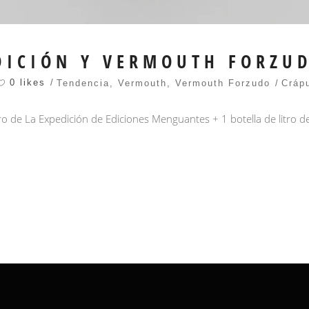
EDICIÓN Y VERMOUTH FORZU
0 likes
Tendencia
,
Vermouth
,
Vermouth Forzudo
Cráp
bro de La Expedición de Ediciones Menguantes + 1 botella de litro 
n