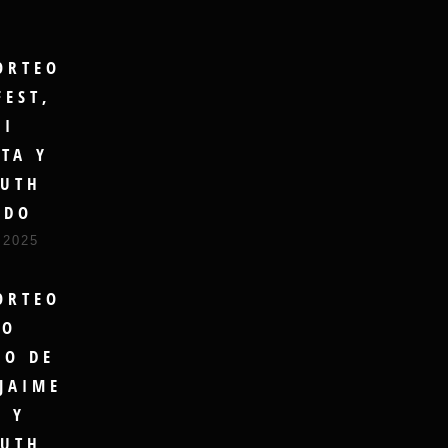
ORTEO
FEST,
GI
TA Y
UTH
UDO
 2025
ORTEO
RO
DO DE
JAIME
A Y
UTH