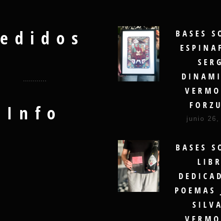
edidos
BASES S
ESPINA
SER
DINAMI
VERMO
FORZ
Info
junio 26,
BASES S
LIB
DEDICA
POEMAS 
SILV
VERMO