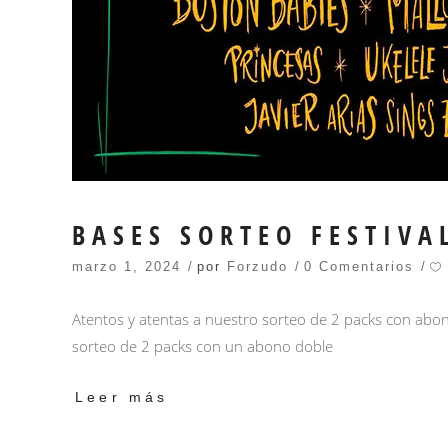
BASES SORTEO FESTIVA
marzo 1, 2024
por
Forzudo
0 Comentarios
Atentos y atentas a nuestro sorteo de 2 packs con abono
sorteo de 2 packs con un abono doble
Leer más