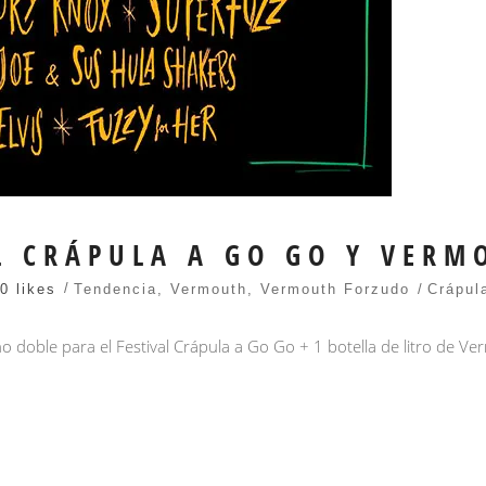
L CRÁPULA A GO GO Y VER
0 likes
Tendencia
,
Vermouth
,
Vermouth Forzudo
Crápul
 doble para el Festival Crápula a Go Go + 1 botella de litro de V