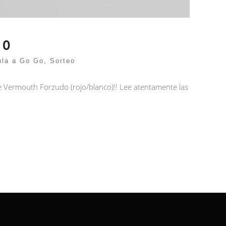
DO
ula a Go Go
,
Sorteo
de Vermouth Forzudo (rojo/blanco)!! Lee atentamente las