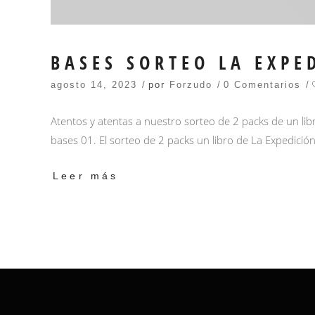
BASES SORTEO LA EXP
agosto 14, 2023
por
Forzudo
0 Comentarios
Atentos y atentas a nuestro sorteo de 2 packs de un li
bases 01. El sorteo de 2 packs un libro de La Expedició
Leer más