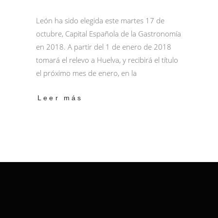
León ha sido elegida este martes 17 de
octubre, Capital Española de la Gastronomía
en 2018. A partir del 1 de enero de 2018
tomará el relevo a Huelva, y recibirá el título
el próximo mes de enero, en la
Leer más