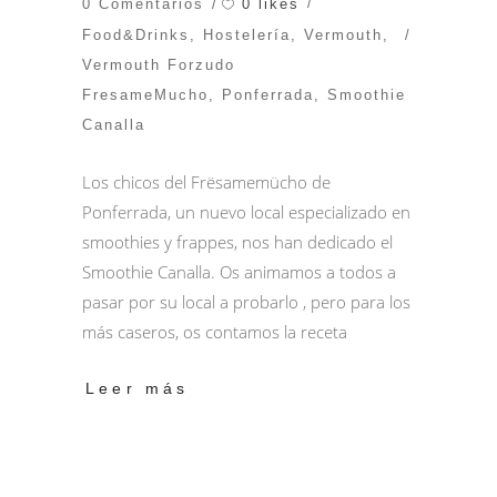
0 likes
0 Comentarios
Food&Drinks
,
Hostelería
,
Vermouth
,
Vermouth Forzudo
FresameMucho
,
Ponferrada
,
Smoothie
Canalla
Los chicos del Frësamemücho de
Ponferrada, un nuevo local especializado en
smoothies y frappes, nos han dedicado el
Smoothie Canalla. Os animamos a todos a
pasar por su local a probarlo , pero para los
más caseros, os contamos la receta
Leer más