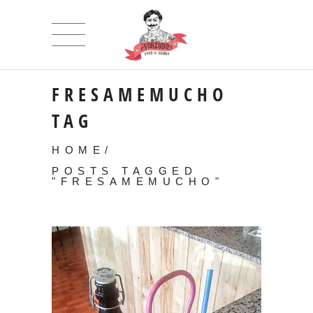
FRESAMEMUCHO
TAG
HOME
/
POSTS TAGGED
"FRESAMEMUCHO"