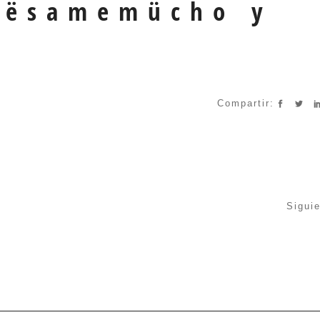
rësamemücho y
Compartir:
Sigui