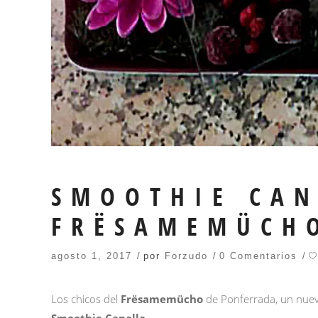
SMOOTHIE CAN
FRËSAMEMÜCH
agosto 1, 2017
por
Forzudo
0 Comentarios
Los chicos del
Frësamemücho
de Ponferrada, un nuevo