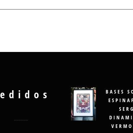
edidos
BASES S
ESPINA
SER
DINAMI
VERMO