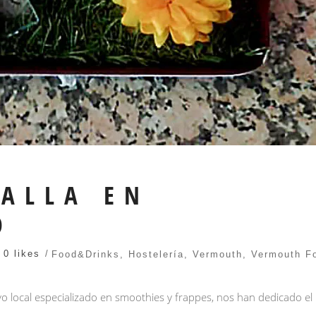
ALLA EN
O
0 likes
Food&Drinks
,
Hostelería
,
Vermouth
,
Vermouth F
 local especializado en smoothies y frappes, nos han dedicado el