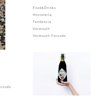
Food&Drinks
Hostelería
Tendencia
Vermouth
Vermouth Forzudo
orzudo