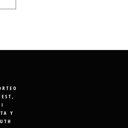
ORTEO
FEST,
GI
TA Y
UTH