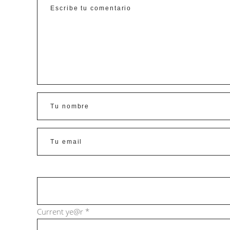
Current ye@r
*