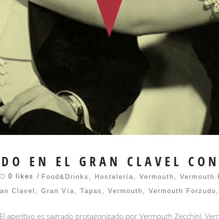
ADO EN EL GRAN CLAVEL CO
0 likes
Food&Drinks
,
Hostelería
,
Vermouth
,
Vermouth 
an Clavel
,
Gran Vía
,
Tapas
,
Vermouth
,
Vermouth Forzudo
 El aperitivo es sagrado protagonizado por Vermouth Zecchini, Ve