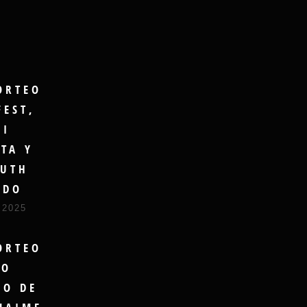
ORTEO
FEST,
GI
TA Y
UTH
UDO
 2025
ORTEO
RO
DO DE