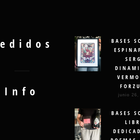
edidos
BASES S
ESPINA
SER
DINAMI
VERMO
FORZ
Info
junio 26,
BASES S
LIB
DEDICA