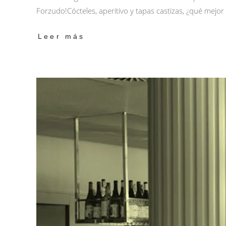
Forzudo!Cócteles, aperitivo y tapas castizas, ¿qué mej
Leer más