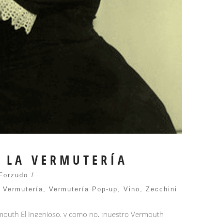
N LA VERMUTERÍA
Forzudo
,
Vermutería
,
Vermutería Pop-up
,
Vino
,
Zecchini
rmouth El Ingenioso, y como no, ¡nuestro Vermouth