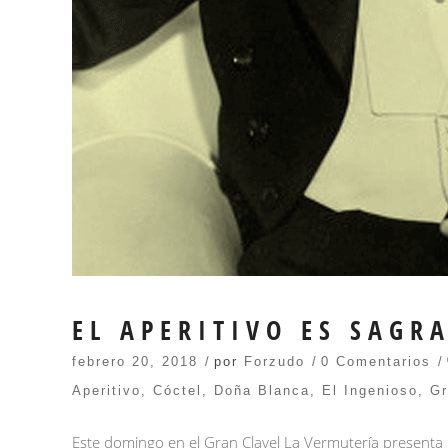
EL APERITIVO ES SAGR
febrero 20, 2018
por
Forzudo
0 Comentarios
Aperitivo
,
Cóctel
,
Doña Blanca
,
El Ingenioso
,
Gr
Este domingo en el Gran Clavel La Vermutería presenta