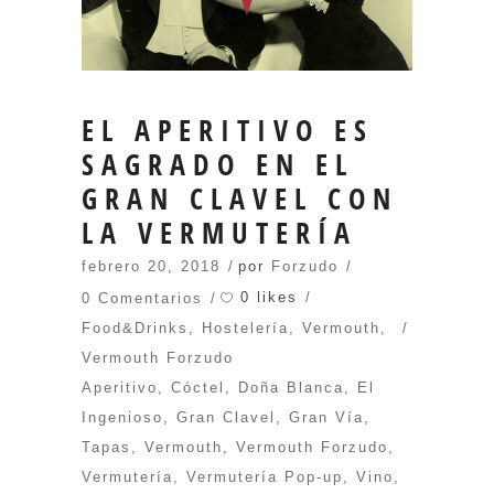
EL APERITIVO ES
SAGRADO EN EL
GRAN CLAVEL CON
LA VERMUTERÍA
febrero 20, 2018
por
Forzudo
0 likes
0 Comentarios
Food&Drinks
,
Hostelería
,
Vermouth
,
Vermouth Forzudo
Aperitivo
,
Cóctel
,
Doña Blanca
,
El
Ingenioso
,
Gran Clavel
,
Gran Vía
,
Tapas
,
Vermouth
,
Vermouth Forzudo
,
Vermutería
,
Vermutería Pop-up
,
Vino
,