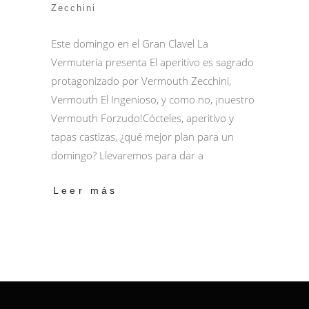
Zecchini
Este domingo en el Gran Clavel La
Vermutería presenta El aperitivo es sagrado
protagonizado por Vermouth Zecchini,
Vermouth El Ingenioso, y como no, ¡nuestro
Vermouth Forzudo!Cócteles, aperitivo y
tapas castizas, ¿qué mejor plan para un
domingo? Llevaremos para dar a
Leer más