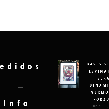
edidos
BASES S
ESPINA
SER
DINAMI
VERMO
FORZ
Info
junio 26,