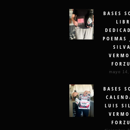
BASES S
LIB
DEDICA
POEMAS 
SILV
VERMO
FORZ
mayo 14,
BASES S
CALEND
LUIS SI
VERMO
FORZ