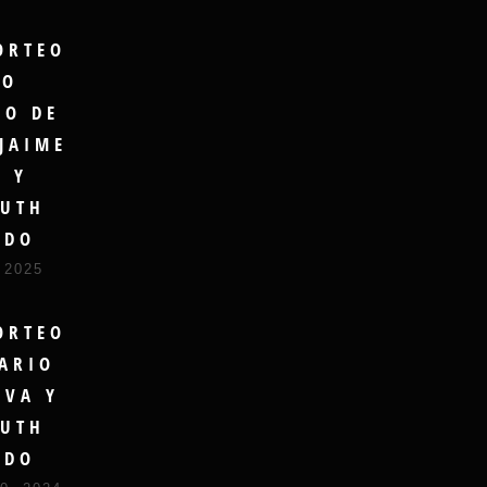
ORTEO
RO
DO DE
JAIME
A Y
UTH
UDO
 2025
ORTEO
ARIO
LVA Y
UTH
UDO