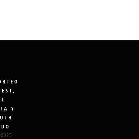
ORTEO
FEST,
GI
TA Y
UTH
UDO
 2025