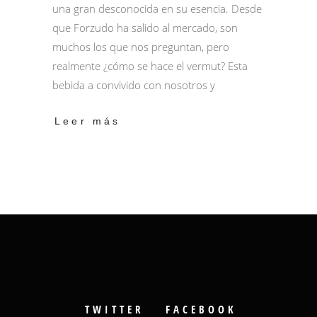
una gran desconocida en su esencia. Desde
que Forzudo ha salido al mercado, son
muchos los que nos preguntan, pero
realmente ¿cómo se hace el vermut? Esta
bebida a convivido con nosotros y
Leer más
TWITTER
FACEBOOK