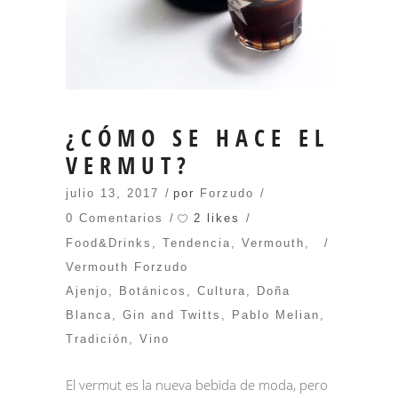
¿CÓMO SE HACE EL
VERMUT?
julio 13, 2017
por
Forzudo
2 likes
0 Comentarios
Food&Drinks
,
Tendencia
,
Vermouth
,
Vermouth Forzudo
Ajenjo
,
Botánicos
,
Cultura
,
Doña
Blanca
,
Gin and Twitts
,
Pablo Melian
,
Tradición
,
Vino
El vermut es la nueva bebida de moda, pero