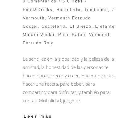
0 likes
0 Comentarios
Food&Drinks
,
Hostelería
,
Tendencia
,
Vermouth
,
Vermouth Forzudo
Cóctel
,
Coctelería
,
El Bierzo
,
Elefante
Majara Vodka
,
Paco Patón
,
Vermouth
Forzudo Rojo
La sencillez en la globalidad y la belleza de la
amistad, la honestidad de las personas te
hacen hacer, crecer y creer. Hacer un cóctel,
hacer una receta, para beber, para
compartir y para disfrutar, y también para
contar. Globalidad, jengibre
Leer más