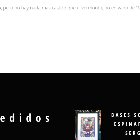
 pero no hay nada mas castizo que el vermouth, no en vano de “Madr
edidos
BASES S
ESPINA
SER