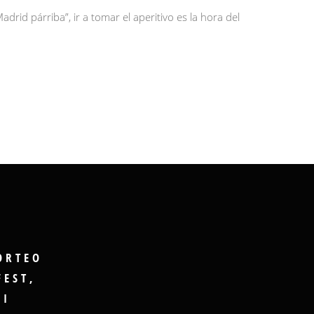
id párriba”, ir a tomar el aperitivo es la hora del
ORTEO
FEST,
GI