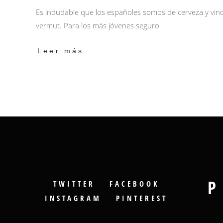
Es indudable que los españoles somos de cerveza y vino,
vermut. Para los más jóvenes seguro
Leer más
P
TWITTER
FACEBOOK
INSTAGRAM
PINTEREST