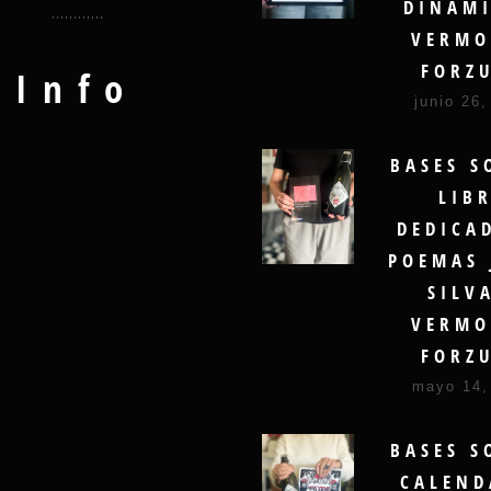
DINAMI
VERMO
FORZ
Info
junio 26,
BASES S
LIB
DEDICA
POEMAS 
SILV
VERMO
FORZ
mayo 14,
BASES S
CALEND