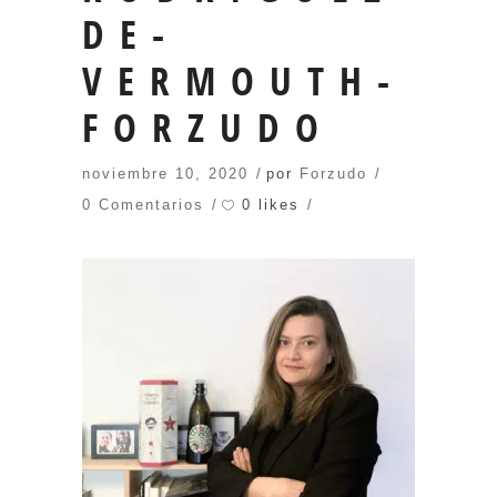
DE-
VERMOUTH-
FORZUDO
noviembre 10, 2020
por
Forzudo
0 likes
0 Comentarios