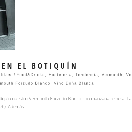
 EN EL BOTIQUÍN
 likes
Food&Drinks
,
Hostelería
,
Tendencia
,
Vermouth
,
Ve
rmouth Forzudo Blanco
,
Vino Doña Blanca
tiquín nuestro Vermouth Forzudo Blanco con manzana reineta. La cat
19€). Además