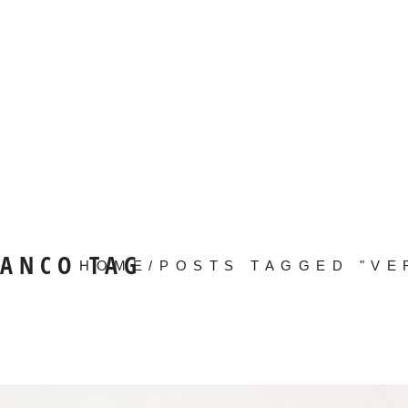
ANCO TAG
HOME
/
POSTS TAGGED "V