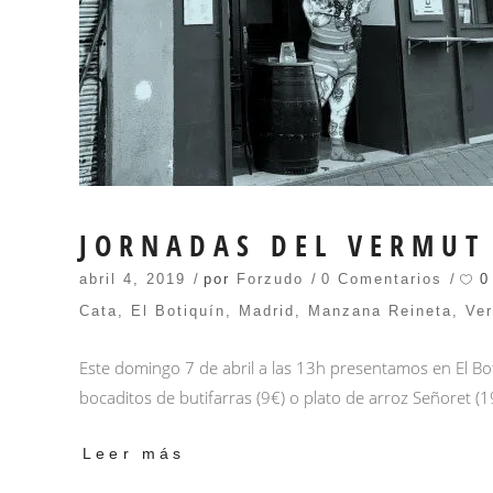
JORNADAS DEL VERMUT
0
abril 4, 2019
por
Forzudo
0 Comentarios
Cata
,
El Botiquín
,
Madrid
,
Manzana Reineta
,
Ve
Este domingo 7 de abril a las 13h presentamos en El Bo
bocaditos de butifarras (9€) o plato de arroz Señoret (
Leer más