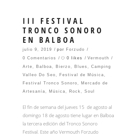
III FESTIVAL
TRONCO SONORO
EN BALBOA
julio 9, 2019
por
Forzudo
0 likes
0 Comentarios
Vermouth
Arte
,
Balboa
,
Bierzo
,
Blues
,
Camping
Valleo Do Seo
,
Festival de Música
,
Festival Tronco Sonoro
,
Mercado de
Artesanía
,
Música
,
Rock
,
Soul
El fin de semana del jueves 15 de agosto al
domingo 18 de agosto tiene lugar en Balboa
la tercera edición del Tronco Sonoro
Festival. Este año Vermouth Forzudo