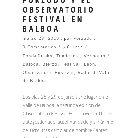
FORZUDO Y EL
OBSERVATORIO
FESTIVAL EN
BALBOA
marzo 28, 2019
por
Forzudo
0 likes
0 Comentarios
Food&Drinks
,
Tendencia
,
Vermouth
Balboa
,
Bierzo
,
Festival
,
León
,
Observatorio Festival
,
Radio 3
,
Valle
de Balboa
Los días 28 y 29 de junio tiene lugar en el
Valle de Balboa la segunda edición del
Observatorio Festival. Este proyecto 100 %
autogestionado, autofinanciado y sin ánimo
de lucro, tras cambiar de nombre ( antes