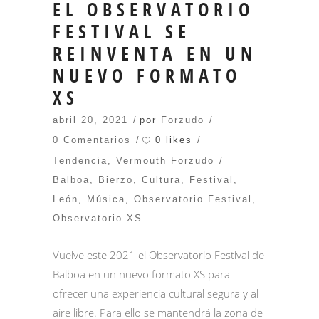
EL OBSERVATORIO
FESTIVAL SE
REINVENTA EN UN
NUEVO FORMATO
XS
abril 20, 2021
por
Forzudo
0 likes
0 Comentarios
Tendencia
,
Vermouth Forzudo
Balboa
,
Bierzo
,
Cultura
,
Festival
,
León
,
Música
,
Observatorio Festival
,
Observatorio XS
Vuelve este 2021 el Observatorio Festival de
Balboa en un nuevo formato XS para
ofrecer una experiencia cultural segura y al
aire libre. Para ello se mantendrá la zona de