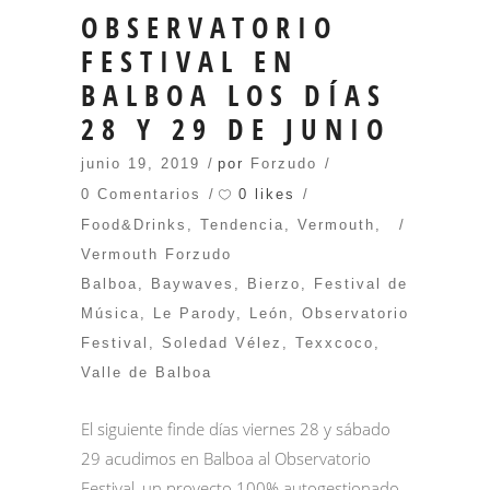
OBSERVATORIO
FESTIVAL EN
BALBOA LOS DÍAS
28 Y 29 DE JUNIO
junio 19, 2019
por
Forzudo
0 likes
0 Comentarios
Food&Drinks
,
Tendencia
,
Vermouth
,
Vermouth Forzudo
Balboa
,
Baywaves
,
Bierzo
,
Festival de
Música
,
Le Parody
,
León
,
Observatorio
Festival
,
Soledad Vélez
,
Texxcoco
,
Valle de Balboa
El siguiente finde días viernes 28 y sábado
29 acudimos en Balboa al Observatorio
Festival, un proyecto 100% autogestionado