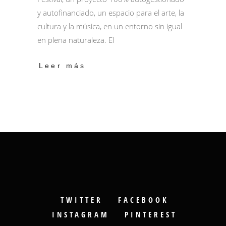
y autofinanciado, un espacio para el arte, la
cultura y la música, en un entorno sin igual
en plena naturaleza. El
Leer más
TWITTER
FACEBOOK
INSTAGRAM
PINTEREST