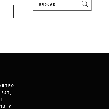
Search
for:
ORTEO
FEST,
GI
TA Y