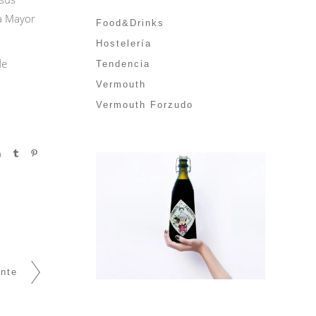
za Mayor
Food&Drinks
Hostelería
de
Tendencia
Vermouth
Vermouth Forzudo
ente