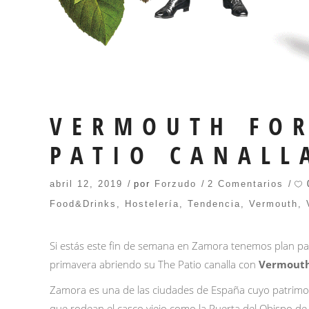
VERMOUTH FOR
PATIO CANALL
abril 12, 2019
por
Forzudo
2 Comentarios
Food&Drinks
,
Hostelería
,
Tendencia
,
Vermouth
,
Si estás este fin de semana en Zamora tenemos plan par
primavera abriendo su
The Patio canalla
con
Vermouth
Zamora es una de las ciudades de España cuyo patrimo
que rodean el casco viejo como la Puerta del Obispo de 