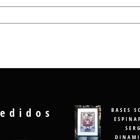
edidos
BASES S
ESPINA
SER
DINAMI