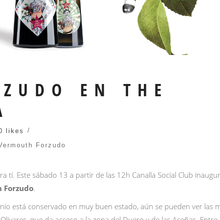
ZUDO EN THE
A
0 likes
Vermouth Forzudo
a tí. Este sábado 13 a partir de las 12h
Canalla Social Club
inaugur
 Forzudo
.
nio está conservado en muy buen estado, aún se pueden ver las m
Olivares, que da acceso a la zona del Duero y de las Aceñas. Entre