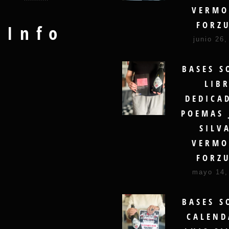
VERMO
FORZ
Info
junio 26,
BASES S
LIB
DEDICA
POEMAS 
SILV
VERMO
FORZ
mayo 14,
BASES S
CALEND