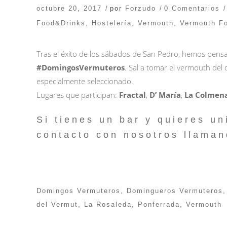
octubre 20, 2017
por
Forzudo
0 Comentarios
Food&Drinks
,
Hostelería
,
Vermouth
,
Vermouth F
Tras el éxito de los sábados de San Pedro, hemos pens
#DomingosVermuteros
. Sal a tomar el vermouth de
especialmente seleccionado.
Lugares que participan:
Fractal
,
D’ María
,
La Colmen
Si tienes un bar y quieres un
contacto con nosotros llaman
Domingos Vermuteros
,
Domingueros Vermuteros
del Vermut
,
La Rosaleda
,
Ponferrada
,
Vermouth