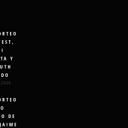
ORTEO
FEST,
GI
TA Y
UTH
UDO
 2025
ORTEO
RO
DO DE
JAIME