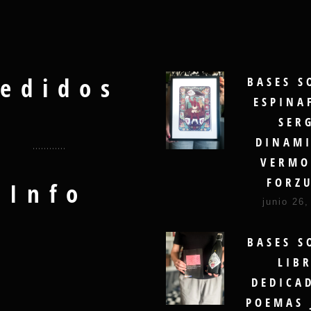
edidos
BASES S
ESPINA
SER
DINAMI
VERMO
FORZ
Info
junio 26,
BASES S
LIB
DEDICA
POEMAS 