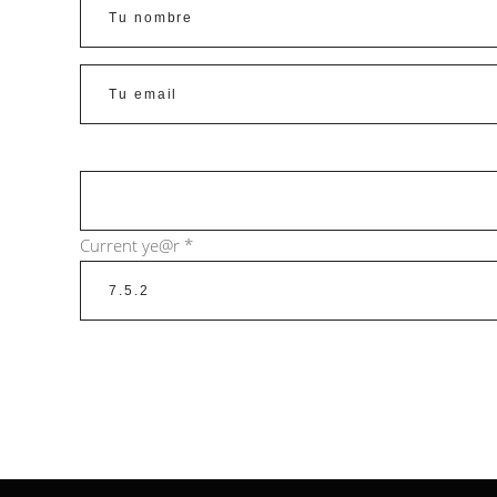
Current ye@r
*