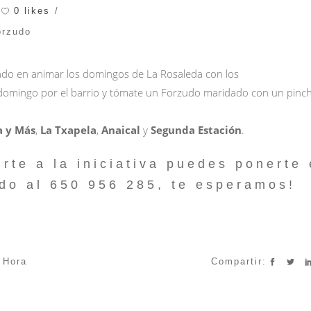
0 likes
orzudo
ado en animar los domingos de La Rosaleda con los
l domingo por el barrio y tómate un Forzudo maridado con un pinc
a y Más
,
La Txapela
,
Anaical
y
Segunda Estación
.
irte a la iniciativa puedes ponerte
do al 650 956 285, te esperamos!
,
Hora
Compartir: