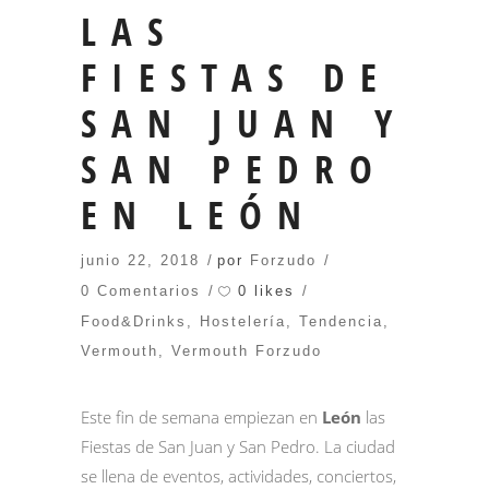
LAS
FIESTAS DE
SAN JUAN Y
SAN PEDRO
EN LEÓN
junio 22, 2018
por
Forzudo
0 likes
0 Comentarios
Food&Drinks
,
Hostelería
,
Tendencia
,
Vermouth
,
Vermouth Forzudo
Este fin de semana empiezan en
León
las
Fiestas de San Juan y San Pedro. La ciudad
se llena de eventos, actividades, conciertos,