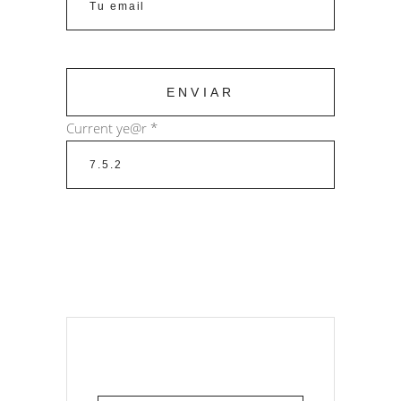
Current ye@r
*