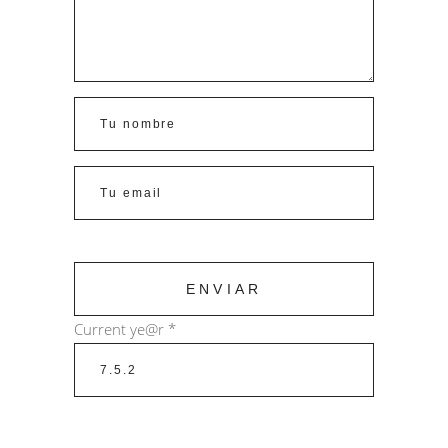
Current ye@r
*