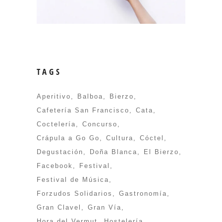
TAGS
Aperitivo
Balboa
Bierzo
Cafetería San Francisco
Cata
Coctelería
Concurso
Crápula a Go Go
Cultura
Cóctel
Degustación
Doña Blanca
El Bierzo
Facebook
Festival
Festival de Música
Forzudos Solidarios
Gastronomía
Gran Clavel
Gran Vía
Hora del Vermut
Hostelería